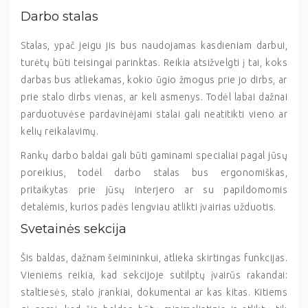
Darbo stalas
Stalas, ypač jeigu jis bus naudojamas kasdieniam darbui,
turėtų būti teisingai parinktas. Reikia atsižvelgti į tai, koks
darbas bus atliekamas, kokio ūgio žmogus prie jo dirbs, ar
prie stalo dirbs vienas, ar keli asmenys. Todėl labai dažnai
parduotuvėse pardavinėjami stalai gali neatitikti vieno ar
kelių reikalavimų.
Rankų darbo baldai gali būti gaminami specialiai pagal jūsų
poreikius, todėl darbo stalas bus ergonomiškas,
pritaikytas prie jūsų interjero ar su papildomomis
detalėmis, kurios padės lengviau atlikti įvairias užduotis.
Svetainės sekcija
Šis baldas, dažnam šeimininkui, atlieka skirtingas funkcijas.
Vieniems reikia, kad sekcijoje sutilptų įvairūs rakandai:
staltiesės, stalo įrankiai, dokumentai ar kas kitas. Kitiems