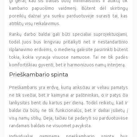
gi gerai, kad šis baldas būtų minimalistinis ir atliktų tik
kambario papuošimo vaidmenį. Būtent dėl skirtingų
poreikių dažnai yra sunku parduotuvėje surasti tai, kas
atitiktų visų reikalavimus.
Rankų darbo baldai gali būti specialiai suprojektuojami,
todėl juos bus lengviau pritaikyti net ir nestandartinio
išplanavimo erdvėms, o medieną galėsite pasirinkti būtent
tokia, kokia vyrauja visuose namuose. Tai ne tik padės
komfortiškiau gyventi, bet ir harmonizuos namų interjerą.
Prieškambario spinta
Prieškambaris yra erdvę, kurią anksčiau ar vėliau pamatys
ne tik svečiai, bet ir kaimynai ar paštininkas, o ir patys čia
lankysitės bent du kartus per dieną. Todėl reikėtų, kad ir
baldai čia būtų ne tik funkcionalūs, bet ir dailiai įsilietų į
visą namų stilių. Deja, tačiau tai padaryti su parduotuvėse
randamais baldais ne visuomet pavyksta.
Individualiai gaminama prieškambario spinta bus