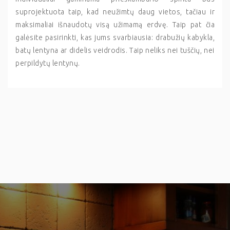
suprojektuota taip, kad neužimtų daug vietos, tačiau ir
maksimaliai išnaudotų visą užimamą erdvę. Taip pat čia
galėsite pasirinkti, kas jums svarbiausia: drabužių kabykla,
batų lentyna ar didelis veidrodis. Taip neliks nei tuščių, nei
perpildytų lentynų.