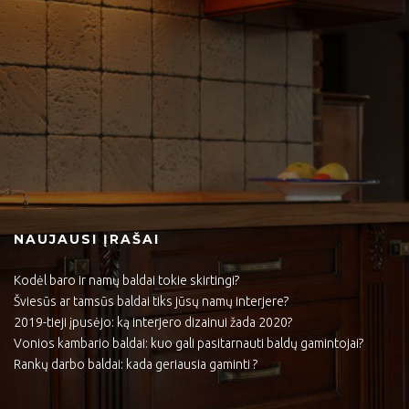
NAUJAUSI ĮRAŠAI
Kodėl baro ir namų baldai tokie skirtingi?
Šviesūs ar tamsūs baldai tiks jūsų namų interjere?
2019-tieji įpusėjo: ką interjero dizainui žada 2020?
Vonios kambario baldai: kuo gali pasitarnauti baldų gamintojai?
Rankų darbo baldai: kada geriausia gaminti ?