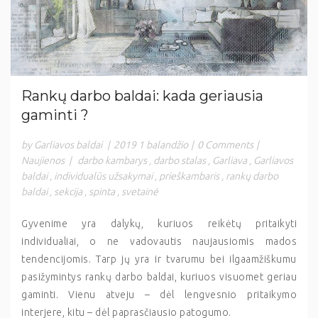
Rankų darbo baldai: kada geriausia
gaminti ?
by Garliavos baldai
|
2019 1 balandžio
|
0 Comments
|
Naujienos
|
darbo kambarys
,
darbo stalas
,
Garliava
,
Garliavos
baldai
,
individualūs užsakymai
,
prieškambaris
,
rankų darbo
baldai
,
sekcija
,
spinta
,
svetainė
Gyvenime yra dalykų, kuriuos reikėtų pritaikyti
individualiai, o ne vadovautis naujausiomis mados
tendencijomis. Tarp jų yra ir tvarumu bei ilgaamžiškumu
pasižymintys rankų darbo baldai, kuriuos visuomet geriau
gaminti. Vienu atveju – dėl lengvesnio pritaikymo
interjere, kitu – dėl paprasčiausio patogumo.