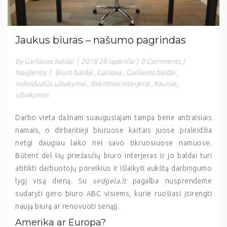
Jaukus biuras – našumo pagrindas
by Garliavos baldai
|
2018 28 lapkričio
|
0 Comments
|
Naujienos
|
Biuro baldai
,
Garliava
,
Garliavos baldai
,
individualūs užsakymai
,
išskirtiniai interjerai
,
Kaunas
,
užsakymas
Darbo vieta dažnam suaugusiajam tampa bene antraisiais
namais, o dirbantieji biuruose kartais juose praleidžia
netgi daugiau laiko nei savo tikruosiuose namuose.
Būtent dėl šių priežasčių biuro interjeras ir jo baldai turi
atitikti darbuotojų poreikius ir išlaikyti aukštą darbingumo
lygį visą dieną. Su
sirdgela.lt
pagalba nusprendėme
sudaryti gero biuro ABC visiems, kurie ruošiasi įsirengti
naują biurą ar renovuoti senąjį.
Amerika ar Europa?