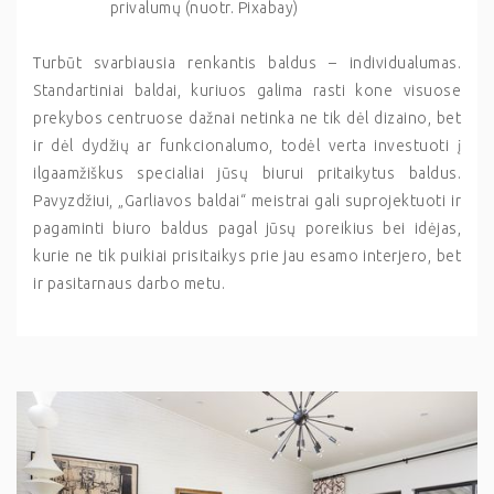
privalumų (nuotr. Pixabay)
Turbūt svarbiausia renkantis baldus – individualumas.
Standartiniai baldai, kuriuos galima rasti kone visuose
prekybos centruose dažnai netinka ne tik dėl dizaino, bet
ir dėl dydžių ar funkcionalumo, todėl verta investuoti į
ilgaamžiškus specialiai jūsų biurui pritaikytus baldus.
Pavyzdžiui, „Garliavos baldai“ meistrai gali suprojektuoti ir
pagaminti biuro baldus pagal jūsų poreikius bei idėjas,
kurie ne tik puikiai prisitaikys prie jau esamo interjero, bet
ir pasitarnaus darbo metu.