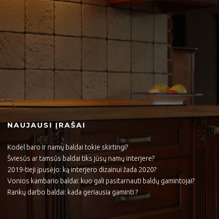
NAUJAUSI ĮRAŠAI
Kodėl baro ir namų baldai tokie skirtingi?
Šviesūs ar tamsūs baldai tiks jūsų namų interjere?
2019-tieji įpusėjo: ką interjero dizainui žada 2020?
Vonios kambario baldai: kuo gali pasitarnauti baldų gamintojai?
Rankų darbo baldai: kada geriausia gaminti ?