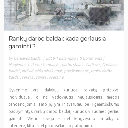
Rankų darbo baldai: kada geriausia
gaminti ?
by Garliavos baldai
|
2019 1 balandžio
|
0 Comments
|
Naujienos
|
darbo kambarys
,
darbo stalas
,
Garliava
,
Garliavos
baldai
,
individualūs užsakymai
,
prieškambaris
,
rankų darbo
baldai
,
sekcija
,
spinta
,
svetainė
Gyvenime yra dalykų, kuriuos reikėtų pritaikyti
individualiai, o ne vadovautis naujausiomis mados
tendencijomis. Tarp jų yra ir tvarumu bei ilgaamžiškumu
pasižymintys rankų darbo baldai, kuriuos visuomet geriau
gaminti. Vienu atveju – dėl lengvesnio pritaikymo
interjere, kitu – dėl paprasčiausio patogumo.