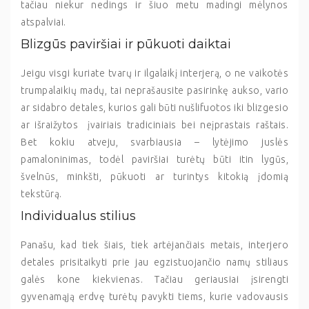
tačiau niekur nedings ir šiuo metu madingi mėlynos
atspalviai.
Blizgūs paviršiai ir pūkuoti daiktai
Jeigu visgi kuriate tvarų ir ilgalaikį interjerą, o ne vaikotės
trumpalaikių madų, tai neprašausite pasirinkę aukso, vario
ar sidabro detales, kurios gali būti nušlifuotos iki blizgesio
ar išraižytos įvairiais tradiciniais bei neįprastais raštais.
Bet kokiu atveju, svarbiausia – lytėjimo juslės
pamaloninimas, todėl paviršiai turėtų būti itin lygūs,
švelnūs, minkšti, pūkuoti ar turintys kitokią įdomią
tekstūrą.
Individualus stilius
Panašu, kad tiek šiais, tiek artėjančiais metais, interjero
detales prisitaikyti prie jau egzistuojančio namų stiliaus
galės kone kiekvienas. Tačiau geriausiai įsirengti
gyvenamąją erdvę turėtų pavykti tiems, kurie vadovausis