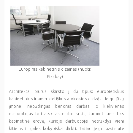
Europinis kabinetinis dizainas (nuotr.
Pixabay)
Architektai biurus skirsto į du tipus: europietiškus
kabinetinius ir amerikietiškus atvirosios erdvės. Jeigu jūsų
įmonei nebūdingas bendras darbas, o kiekvienas
darbuotojas turi atskiras darbo sritis, tuomet jums tiks
kabinetinė erdvė, kurioje darbuotojai netrukdys vieni
kitiems ir galės kokybiškai dirbti. Tačiau jeigu užsiimate