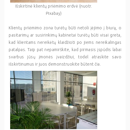
Išskirtinė klientų priėmimo erdvė (nuotr.
Pixabay)
Klientų priėmimo zona turėtų būti netoli įėjimo į biurą, o
pasitarimų ar susirinkimų kabinetai turėtų būti visai greta,
kad klientams nereikėtų klaidžioti po jiems nereikalingas
patalpas. Taip pat nepamirškite, kad pirmasis įspūdis labai
svarbus jūsų įmonės įvaizdžiui, todėl atraskite savo
išskirtinumus ir juos demonstruokite būtent čia.