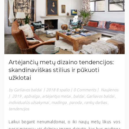
Artėjančių metų dizaino tendencijos:
skandinaviškas stilius ir pūkuoti
užklotai
by Garliavos baldai
|
2018 8 spalio
|
0 Comments
|
Naujienos
|
2019
,
apžvalga
,
artėjantys metai
,
baldai
,
Garliavos baldai
,
individualūs užsakymai
,
madinga
,
paroda
,
rankų darbas
,
tendencijos
Laikui bėgant nenumaldomai, o iki naujų metų likus vos
porai mėnesių vis dažniau imame dairytis, kas bus madinga