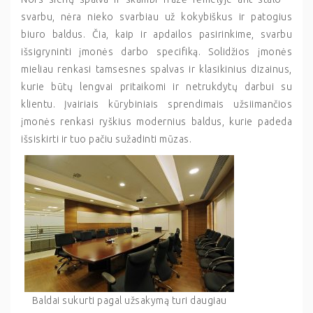
svarbu, nėra nieko svarbiau už kokybiškus ir patogius
biuro baldus. Čia, kaip ir apdailos pasirinkime, svarbu
išsigryninti įmonės darbo specifiką. Solidžios įmonės
mieliau renkasi tamsesnes spalvas ir klasikinius dizainus,
kurie būtų lengvai pritaikomi ir netrukdytų darbui su
klientu. Įvairiais kūrybiniais sprendimais užsiimančios
įmonės renkasi ryškius modernius baldus, kurie padeda
išsiskirti ir tuo pačiu sužadinti mūzas.
Baldai sukurti pagal užsakymą turi daugiau