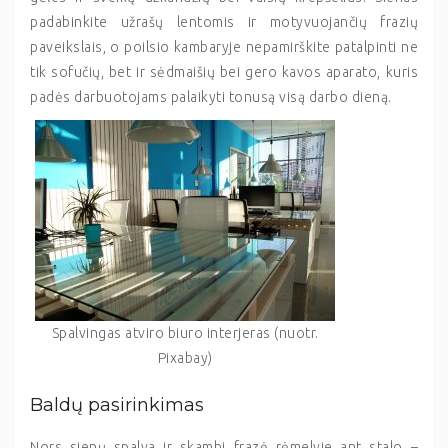
padabinkite užrašų lentomis ir motyvuojančių frazių
paveikslais, o poilsio kambaryje nepamirškite patalpinti ne
tik sofučių, bet ir sėdmaišių bei gero kavos aparato, kuris
padės darbuotojams palaikyti tonusą visą darbo dieną.
Spalvingas atviro biuro interjeras (nuotr.
Pixabay)
Baldų pasirinkimas
Nors sienų spalva ir skambi frazė rėmelyje ant stalo –