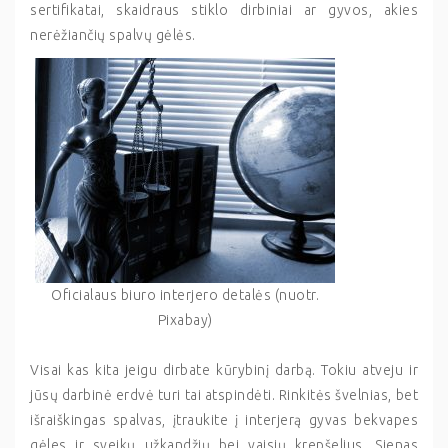
sertifikatai, skaidraus stiklo dirbiniai ar gyvos, akies
nerėžiančių spalvų gėlės.
Oficialaus biuro interjero detalės (nuotr.
Pixabay)
Visai kas kita jeigu dirbate kūrybinį darbą. Tokiu atveju ir
jūsų darbinė erdvė turi tai atspindėti. Rinkitės švelnias, bet
išraiškingas spalvas, įtraukite į interjerą gyvas bekvapes
gėles ir sveikų užkandžių bei vaisių krepšelius. Sienas