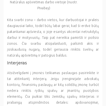
Natūralus apšvietimas darbo vietoje (nuotr.
Pixabay)
Kita svarbi zona – darbo vietos, kur darbuotojai ir praleis
daugiausiai laiko, todėl būtų labai gerai, kad ši erdvė būtų
pakankamai apšviesta, o joje esantys akcentai netrukdytų
darbui ir motyvuotų. Taip pat nereikia pamiršti ir poilsio
zonos. Čia svarbu atsipalaiduoti, pailsinti akis ir
įsiskaudusią nugarą, todėl geriausia rinktis švelnų ar
natūralų apšvietimą ir patogius baldus.
Interjeras
Atsižvelgdami į įmonės teikiamas paslaugas pasirinkite ir
tai atitinkantį interjerą. Jeigu įrenginėjate advokatų
kontorą, finansinių paslaugų ar kitą solidžią įmonę turbūt
nedera rinktis ryškių spalvų ar įmantrių puošybos
elementų. Čia puikiai tiks žemiškų spalvų interjeras ir
prabangą atspindinčios detalės: apdovanojimai,