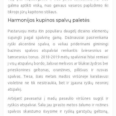
galima aptikti viską, nuo gaivaus vasaros paplūdimio iki
tikrojo jūrų kapitono stiliaus.
Harmonijos kupinos spalvų paletės
Pastaruoju metu itin populiaru daugelį dizaino elementų
sujungti pagal spalvinę gamą. Dažniausiai pasirenkama
ryški akcentinė spalva, o vėliau priderinami giminingi
bazinės spalvos atspalviai renkantis šviesesnius ar
tamsesnius tonus. 2018-2019 metų spalviniai hitai remiasi
į visų atspalvių bordo, žalsvai melsvos ar blukiai žydros bei
prieskonines geltonas, oranžines, pilkšvas ir rusvas
spalvas. Tiesa, šiais metais mados viršūnėje karaliavusi
violetinė ne tik nesitraukia, bet ir įgauna ryškų neoninį
atspalvį.
Artėjant pavasariui į madų pasaulio viršūnes sugrįš ir
ryškūs atspalviai. Šalia jau įprasto mėtos žalumo ir rožinės
spalvos skaistumo išvysime ir ryškią garstyčių geltoną,