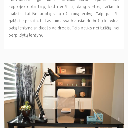
suprojektuota taip, kad neužimtų daug vietos, tačiau ir
maksimaliai išnaudotų visą užimamą erdvę. Taip pat čia
galėsite pasirinkti, kas jums svarbiausia: drabužių kabykla,
batų lentyna ar didelis veidrodis. Taip neliks nei tuščių, nei
perpildytų lentynų.