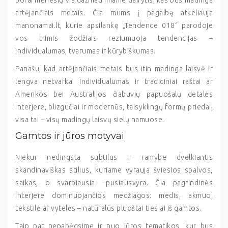
artėjančiais metais. Čia mums į pagalbą atkeliauja
manonamai.lt, kurie apsilankę „Tendence 018“ parodoje
vos trimis žodžiais reziumuoja tendencijas –
individualumas, tvarumas ir kūrybiškumas.
Panašu, kad artėjančiais metais bus itin madinga laisvė ir
lengva netvarka. Individualumas ir tradiciniai raštai ar
Amerikos bei Australijos čiabuvių papuošalų detalės
interjere, blizgučiai ir modernūs, taisyklingų formų priedai,
visa tai – visų madingų laisvų sielų namuose.
Gamtos ir jūros motyvai
Niekur nedingsta subtilus ir ramybe dvelkiantis
skandinaviškas stilius, kuriame vyrauja šviesios spalvos,
saikas, o svarbiausia –pusiausvyra. Čia pagrindinės
interjere dominuojančios medžiagos: medis, akmuo,
tekstilė ar vytelės – natūralūs pluoštai tiesiai iš gamtos.
Taip pat nepabėgsime ir nuo jūros tematikos, kur bus