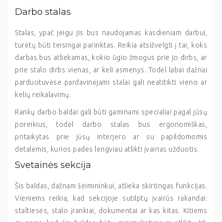
Darbo stalas
Stalas, ypač jeigu jis bus naudojamas kasdieniam darbui,
turėtų būti teisingai parinktas. Reikia atsižvelgti į tai, koks
darbas bus atliekamas, kokio ūgio žmogus prie jo dirbs, ar
prie stalo dirbs vienas, ar keli asmenys. Todėl labai dažnai
parduotuvėse pardavinėjami stalai gali neatitikti vieno ar
kelių reikalavimų.
Rankų darbo baldai gali būti gaminami specialiai pagal jūsų
poreikius, todėl darbo stalas bus ergonomiškas,
pritaikytas prie jūsų interjero ar su papildomomis
detalėmis, kurios padės lengviau atlikti įvairias užduotis.
Svetainės sekcija
Šis baldas, dažnam šeimininkui, atlieka skirtingas funkcijas.
Vieniems reikia, kad sekcijoje sutilptų įvairūs rakandai:
staltiesės, stalo įrankiai, dokumentai ar kas kitas. Kitiems