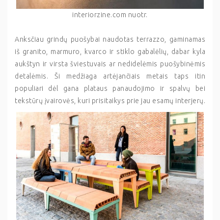
interiorzine.com nuotr.
Anksčiau grindų puošybai naudotas terrazzo, gaminamas
iš granito, marmuro, kvarco ir stiklo gabalėlių, dabar kyla
aukštyn ir virsta šviestuvais ar nedidelėmis puošybinėmis
detalėmis. Ši medžiaga artėjančiais metais taps itin
populiari dėl gana plataus panaudojimo ir spalvų bei
tekstūrų įvairovės, kuri prisitaikys prie jau esamų interjerų.