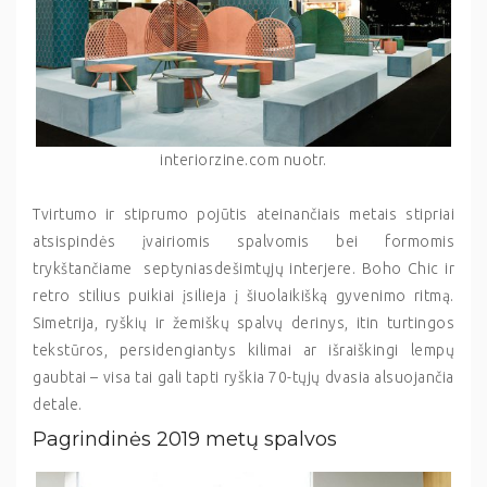
interiorzine.com nuotr.
Tvirtumo ir stiprumo pojūtis ateinančiais metais stipriai
atsispindės įvairiomis spalvomis bei formomis
trykštančiame septyniasdešimtųjų interjere. Boho Chic ir
retro stilius puikiai įsilieja į šiuolaikišką gyvenimo ritmą.
Simetrija, ryškių ir žemiškų spalvų derinys, itin turtingos
tekstūros, persidengiantys kilimai ar išraiškingi lempų
gaubtai – visa tai gali tapti ryškia 70-tųjų dvasia alsuojančia
detale.
Pagrindinės 2019 metų spalvos