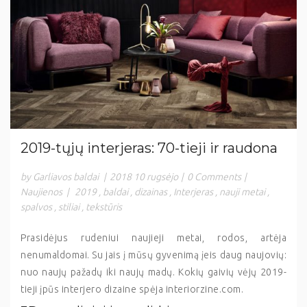
2019-tųjų interjeras: 70-tieji ir raudona
by Garliavos baldai
|
2018 10 rugsėjo
|
0 Comments
|
Naujienos
|
2019
,
baldai
,
dizainas
,
Interjeras
,
nauji metai
,
spalvos
,
stiliai
,
tekstūris
Prasidėjus rudeniui naujieji metai, rodos, artėja
nenumaldomai. Su jais į mūsų gyvenimą įeis daug naujovių:
nuo naujų pažadų iki naujų madų. Kokių gaivių vėjų 2019-
tieji įpūs interjero dizaine spėja interiorzine.com.