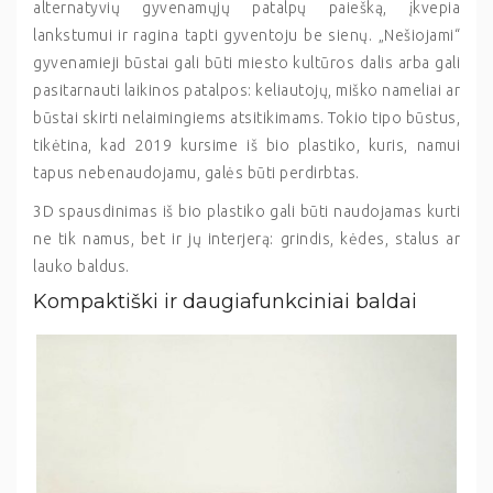
alternatyvių gyvenamųjų patalpų paiešką, įkvepia
lankstumui ir ragina tapti gyventoju be sienų. „Nešiojami“
gyvenamieji būstai gali būti miesto kultūros dalis arba gali
pasitarnauti laikinos patalpos: keliautojų, miško nameliai ar
būstai skirti nelaimingiems atsitikimams. Tokio tipo būstus,
tikėtina, kad 2019 kursime iš bio plastiko, kuris, namui
tapus nebenaudojamu, galės būti perdirbtas.
3D spausdinimas iš bio plastiko gali būti naudojamas kurti
ne tik namus, bet ir jų interjerą: grindis, kėdes, stalus ar
lauko baldus.
Kompaktiški ir daugiafunkciniai baldai