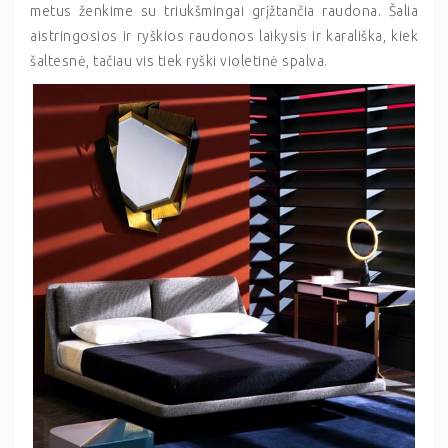
metus ženkime su triukšmingai grįžtančia raudona. Šalia
aistringosios ir ryškios raudonos laikysis ir karališka, kiek
šaltesnė, tačiau vis tiek ryški violetinė spalva.