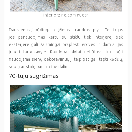
interiorzine.com nuotr.
Dar vienas įspūdingas grįžimas – raudona plyta. Teisingas
jos panaudojimas kartu su stiklu tiek interjere, tiek
eksterjere gali žaismingai praplėsti erdves ir darniai jas
jungti tarpusavyje. Raudona plytai nebūtinai turi būti
naudojama sienų dekoravimui, ji taip pat gali tapti kėdžių,
suolų ar stalų pagrindine dalimi.
70-tųjų sugrįžimas