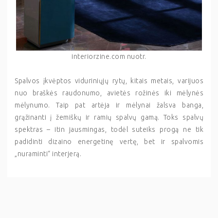
interiorzine.com nuotr.
Spalvos įkvėptos viduriniųjų rytų, kitais metais, varijuos
nuo braškės raudonumo, avietės rožinės iki mėlynės
mėlynumo. Taip pat artėja ir mėlynai žalsva banga,
grąžinanti į žemiškų ir ramių spalvų gamą. Toks spalvų
spektras – itin jausmingas, todėl suteiks progą ne tik
padidinti dizaino energetinę vertę, bet ir spalvomis
„nuraminti“ interjerą.