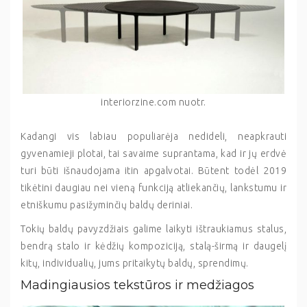
interiorzine.com nuotr.
Kadangi vis labiau populiarėja nedideli, neapkrauti
gyvenamieji plotai, tai savaime suprantama, kad ir jų erdvė
turi būti išnaudojama itin apgalvotai. Būtent todėl 2019
tikėtini daugiau nei vieną funkciją atliekančių, lankstumu ir
etniškumu pasižyminčių baldų deriniai.
Tokių baldų pavyzdžiais galime laikyti ištraukiamus stalus,
bendrą stalo ir kėdžių kompoziciją, stalą-širmą ir daugelį
kitų, individualių, jums pritaikytų baldų, sprendimų.
Madingiausios tekstūros ir medžiagos