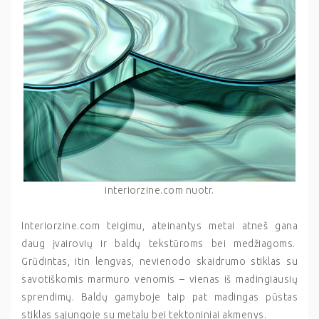
interiorzine.com nuotr.
Interiorzine.com teigimu, ateinantys metai atneš gana
daug įvairovių ir baldų tekstūroms bei medžiagoms.
Grūdintas, itin lengvas, nevienodo skaidrumo stiklas su
savotiškomis marmuro venomis – vienas iš madingiausių
sprendimų. Baldų gamyboje taip pat madingas pūstas
stiklas sąjungoje su metalu bei tektoniniai akmenys.