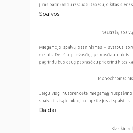
jums patinkančiu raštuotu tapetu, o kitas siena
Spalvos
Neutralių spalv
Miegamojo spalvų pasirinkimas – svarbus sprend
erzinti. Dėl šių priežasčių, paprasčiau rinktis
pagrindu bus daug paprasčiau priderinti kitas k
Monochromatinis
Jeigu visgi nusprendėte miegamąjį nuspalvinti
spalvą ir visą kambarį apsupkite jos atspalviais.
Baldai
Klasikinia