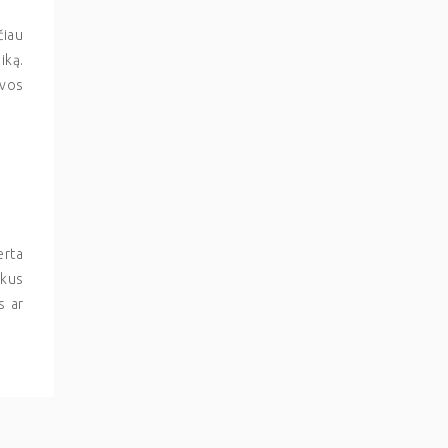
čiau
iką.
lvos
erta
lkus
s ar