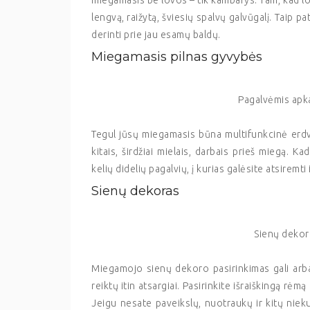
miegamasis be lovos – tik kambarys. Tam, kad lo
lengvą, raižytą, šviesių spalvų galvūgalį. Taip p
derinti prie jau esamų baldų.
Miegamasis pilnas gyvybės
Pagalvėmis apk
Tegul jūsų miegamasis būna multifunkcinė erdvė,
kitais, širdžiai mielais, darbais prieš miegą.
kelių didelių pagalvių, į kurias galėsite atsiremti i
Sienų dekoras
Sienų dekor
Miegamojo sienų dekoro pasirinkimas gali arba 
reiktų itin atsargiai. Pasirinkite išraiškingą rė
Jeigu nesate paveikslų, nuotraukų ir kitų nieku