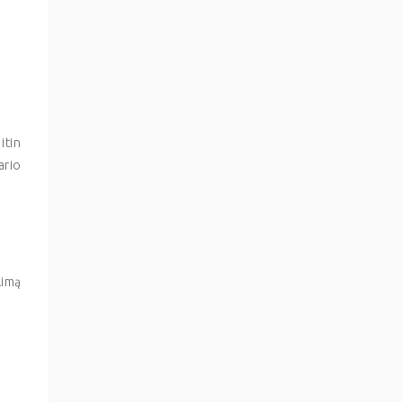
itin
ario
limą