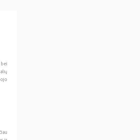
 bei
alių
mojo
čiau