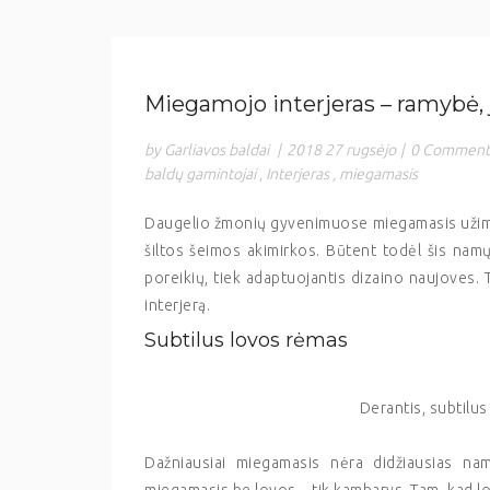
Miegamojo interjeras – ramybė,
by Garliavos baldai
|
2018 27 rugsėjo
|
0 Comment
baldų gamintojai
,
Interjeras
,
miegamasis
Daugelio žmonių gyvenimuose miegamasis užima did
šiltos šeimos akimirkos. Būtent todėl šis namų k
poreikių, tiek adaptuojantis dizaino naujoves.
interjerą.
Subtilus lovos rėmas
Derantis, subtilu
Dažniausiai miegamasis nėra didžiausias nam