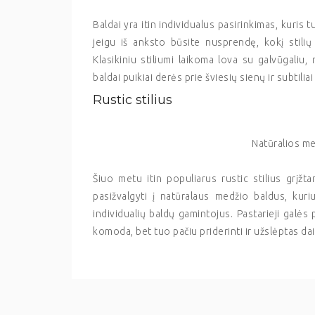
Baldai yra itin individualus pasirinkimas, kuris 
jeigu iš anksto būsite nusprendę, kokį stilių 
Klasikiniu stiliumi laikoma lova su galvūgali
baldai puikiai derės prie šviesių sienų ir subtiliai
Rustic stilius
Natūralios m
Šiuo metu itin populiarus rustic stilius grįžt
pasižvalgyti į natūralaus medžio baldus, kur
individualių baldų gamintojus. Pastarieji galės
komoda, bet tuo pačiu priderinti ir užslėptas da