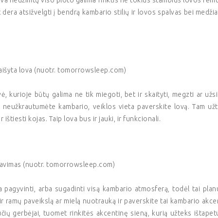
va neužimtų viso ploto galima rinktis ne tokius stambius lovos rėmu
at dera atsižvelgti į bendrą kambario stilių ir lovos spalvas bei medži
aišyta lova (nuotr. tomorrowsleep.com)
 kurioje būtų galima ne tik miegoti, bet ir skaityti, megzti ar užsi
 Kad neužkrautumėte kambario, veiklos vieta paverskite lovą. Tam už
r ištiesti kojas. Taip lova bus ir jauki, ir funkcionali.
avimas (nuotr. tomorrowsleep.com)
pagyvinti, arba sugadinti visą kambario atmosferą, todėl tai plan
mą ir ramų paveikslą ar mielą nuotrauką ir paverskite tai kambario akce
čių gerbėjai, tuomet rinkitės akcentinę sieną, kurią užteks ištapet