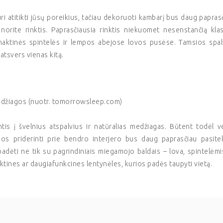
turi atitikti jūsų poreikius, tačiau dekoruoti kambarį bus daug papras
norite rinktis. Paprasčiausia rinktis niekuomet nesenstančią klas
u, naktinės spintelės ir lempos abejose lovos pusėse. Tamsios spa
 atsvers vienas kitą.
edžiagos (nuotr. tomorrowsleep.com)
antis į švelnius atspalvius ir natūralias medžiagas. Būtent todėl v
iuos priderinti prie bendro interjero bus daug paprasčiau pasite
 padėti ne tik su pagrindiniais miegamojo baldais – lova, spintelėmi
iktines ar daugiafunkcines lentynėles, kurios padės taupyti vietą.