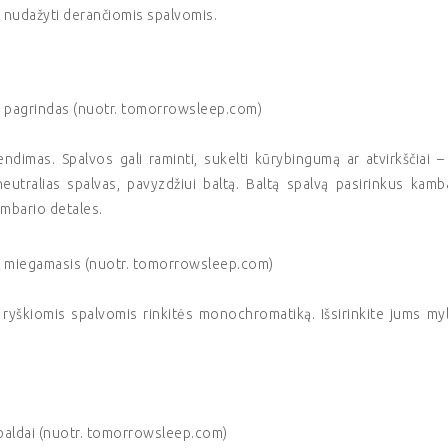
s nudažyti derančiomis spalvomis.
ų pagrindas (nuotr. tomorrowsleep.com)
imas. Spalvos gali raminti, sukelti kūrybingumą ar atvirkščiai – 
 neutralias spalvas, pavyzdžiui baltą. Baltą spalvą pasirinkus kamb
ambario detales.
 miegamasis (nuotr. tomorrowsleep.com)
 ryškiomis spalvomis rinkitės monochromatiką. Išsirinkite jums my
i baldai (nuotr. tomorrowsleep.com)