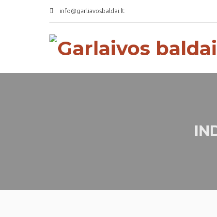
info@garliavosbaldai.lt
IN