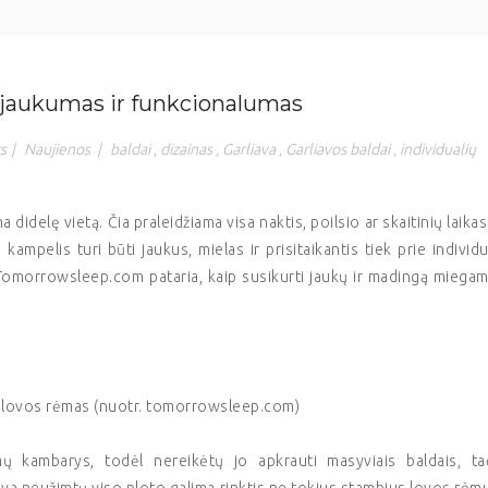
 jaukumas ir funkcionalumas
s
|
Naujienos
|
baldai
,
dizainas
,
Garliava
,
Garliavos baldai
,
individualių
elę vietą. Čia praleidžiama visa naktis, poilsio ar skaitinių laikas
ampelis turi būti jaukus, mielas ir prisitaikantis tiek prie individu
 Tomorrowsleep.com pataria, kaip susikurti jaukų ir madingą miega
s lovos rėmas (nuotr. tomorrowsleep.com)
ų kambarys, todėl nereikėtų jo apkrauti masyviais baldais, ta