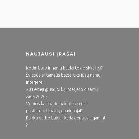
NAUJAUSI ĮRAŠAI
Kodėl baro ir namų baldai tokie skirtingi?
Šviesūs ar tamsūs baldai tiks jūsų namų
interjere?
2019-tieji įpusėjo: ką interjero dizainui
žada 2020?
Vonios kambario baldai: kuo gali
pasitarnauti baldų gamintojai?
Rankų darbo baldai: kada geriausia gaminti
?