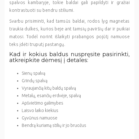
spalvos kambaryje, tokie baldai gali papildyti ir gražiai
kontrastuoti su bendru stiliumi.
Svarbu prisiminti, kad tamsūs baldai, rodos lyg magnetas
traukia dulkes, kurios beje ant tamsių paviršių dar ir puikiai
matosi. Todėl norint išlaikyti prabangos pojūtį namuose
teks įdėti truputį pastangų.
Kad ir kokius baldus nuspręsite pasirinkti,
atkreipkite dėmesį į detales:
Sienų spalvą
Grindų spalvą
Vyraujančią kitų baldų spalvą
Metalų, esančių erdvėje, spalvą
Apšvietimo galimybes
Laisvo laiko kiekius
Gyvūnus namuose
Bendrą kuriamą stilių ir jo bruožus