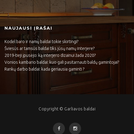
NAUJAUSI ĮRAŠAI
Kodėl baro ir namų baldai tokie skirtingi?
Šviesūs ar tamsūs baldai tiks jūsų namų interjere?
2019-tieji įpusėjo: ką interjero dizainui žada 2020?
Vonios kambario baldai: kuo gali pasitarnauti baldų gamintojai?
Rankų darbo baldai: kada geriausia gaminti ?
Copyright © Garliavos baldai