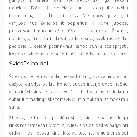
gamybai ir, panašu, kad savo vietos dar ilgai niekam
neužleis. Tačiau ši medžiaga turi ir vieną itin ryškų
išskirtinumą, tai – kintanti spalva. Medienos spalva gali
varijuoti nuo šviesios it popierius iki kone juodos,
priklausomai nuo medžio rūšies ir apdirbimo. Žinoma,
medieną galima dar ir dažyti, todėl spalvų spektras tik dar
padidėja. Didėjant pasirinkimui tampa sunku apsispręsti,
kokios spalvos mediena geriausiai atrodys namų interjere.
Šviesūs baldai
Šviesios medienos baldai, nesvarbu ar jų spalva natūrali, ar
dažyta, atrodys puikiai kone visuose interjeruose. Tačiau
šiltus ir šviesius atspalvius verčiau rinktis tiems, kurie kuria
dabar itin madingą skandinavišką, minimalistinį ar modernų
stilių.
Žinoma, verta atkreipti dėmesį ir į sienų spalvas. Jeigu
rinksitės tamsesnius tonus, šviesūs baldai padės pagyvinti
erdvę ir jos neapsunkinti. Kita vertus, net jeigu sienas bei