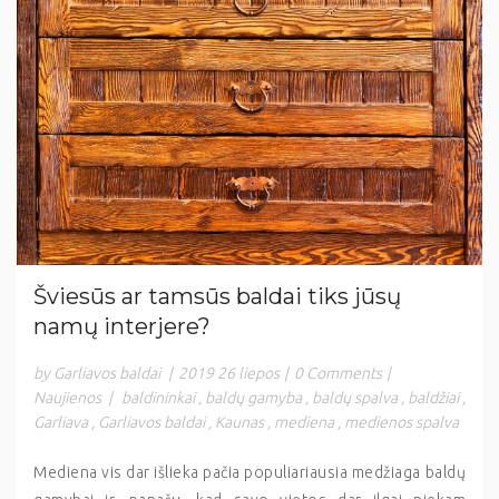
Šviesūs ar tamsūs baldai tiks jūsų
namų interjere?
by Garliavos baldai
|
2019 26 liepos
|
0 Comments
|
Naujienos
|
baldininkai
,
baldų gamyba
,
baldų spalva
,
baldžiai
,
Garliava
,
Garliavos baldai
,
Kaunas
,
mediena
,
medienos spalva
Mediena vis dar išlieka pačia populiariausia medžiaga baldų