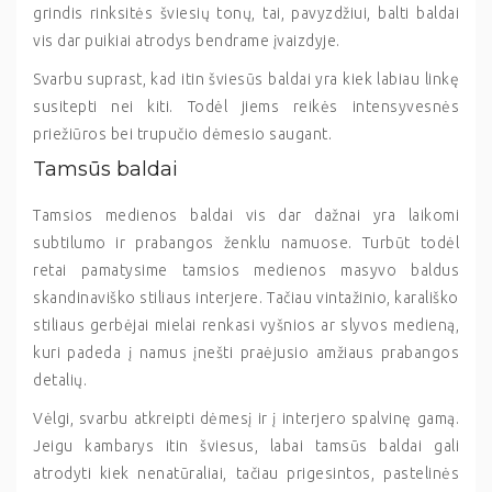
grindis rinksitės šviesių tonų, tai, pavyzdžiui, balti baldai
vis dar puikiai atrodys bendrame įvaizdyje.
Svarbu suprast, kad itin šviesūs baldai yra kiek labiau linkę
susitepti nei kiti. Todėl jiems reikės intensyvesnės
priežiūros bei trupučio dėmesio saugant.
Tamsūs baldai
Tamsios medienos baldai vis dar dažnai yra laikomi
subtilumo ir prabangos ženklu namuose. Turbūt todėl
retai pamatysime tamsios medienos masyvo baldus
skandinaviško stiliaus interjere. Tačiau vintažinio, karališko
stiliaus gerbėjai mielai renkasi vyšnios ar slyvos medieną,
kuri padeda į namus įnešti praėjusio amžiaus prabangos
detalių.
Vėlgi, svarbu atkreipti dėmesį ir į interjero spalvinę gamą.
Jeigu kambarys itin šviesus, labai tamsūs baldai gali
atrodyti kiek nenatūraliai, tačiau prigesintos, pastelinės