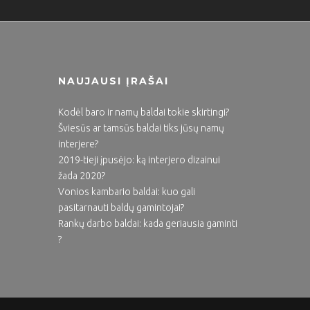
NAUJAUSI ĮRAŠAI
Kodėl baro ir namų baldai tokie skirtingi?
Šviesūs ar tamsūs baldai tiks jūsų namų
interjere?
2019-tieji įpusėjo: ką interjero dizainui
žada 2020?
Vonios kambario baldai: kuo gali
pasitarnauti baldų gamintojai?
Rankų darbo baldai: kada geriausia gaminti
?