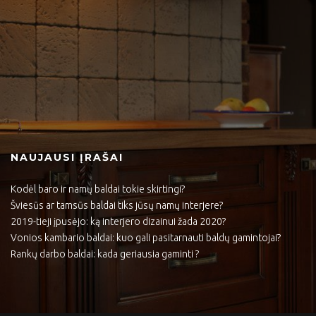
NAUJAUSI ĮRAŠAI
Kodėl baro ir namų baldai tokie skirtingi?
Šviesūs ar tamsūs baldai tiks jūsų namų interjere?
2019-tieji įpusėjo: ką interjero dizainui žada 2020?
Vonios kambario baldai: kuo gali pasitarnauti baldų gamintojai?
Rankų darbo baldai: kada geriausia gaminti ?