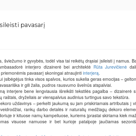
sileisti pavasarį
, šviežumo ir gyvybės, todėl visa tai reikėtų drąsiai įsileisti į namus. B
 ambasadorė interjero dizainerė bei architektė
Rūta Jurevičienė
dali
 priemonėmis pavasarį skoningai atnaujinti
interjerą
.
 įsibėgėjus tinka visos spalvos, kurios sukelia geras emocijas – gelton
avasariška ir gili žalia, pudros rausvumo švelnūs atspalviai.
 interjere bene lengviausia išreikšti tekstilės pagalba – dizainerė s
 raštais, dryželiais ar vienspalvius audinius turtingus savo tekstūra.
koro uždavinys – perkelti jaukumą su jam priskiriamais artributais į v
veidrodžiai, rankų darbo detalės ir naturalių medžiagų dekoro eleme
ridoriuje ir kituose namų kampeliuose, kuriems įprastai skiriama kiek ma
umas visuose namuose ir bet kurioje patalpoje jaučiamas sezoni