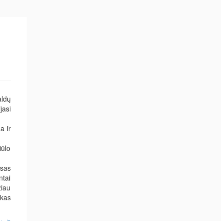
aldų
jasi
a ir
iūlo
isas
ntai
žiau
škas