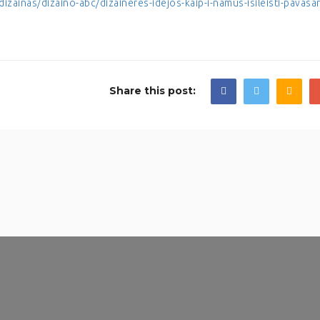
zainas/dizaino-abc/dizaineres-idejos-kaip-i-namus-isileisti-pavasar
Share this post: