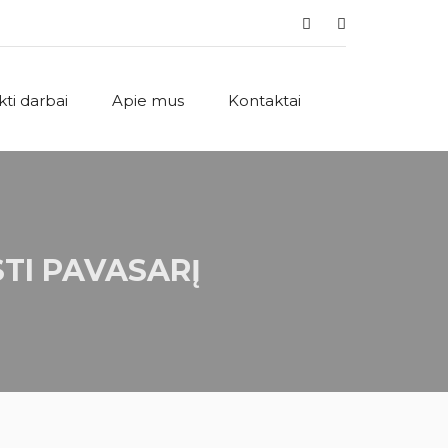
ikti darbai
Apie mus
Kontaktai
STI PAVASARĮ