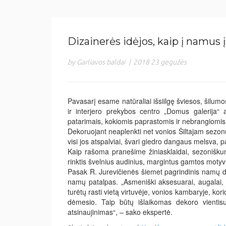
Dizainerės idėjos, kaip į namus į
by Garliavos baldai
|
2018 23 gegužės
Pavasarį esame natūraliai išsiilgę šviesos, šilumos
ir interjero prekybos centro „Domus galerija“
patarimais, kokiomis paprastomis ir nebrangiomis
Dekoruojant neaplenkti net vonios Šiltajam sezonui
visi jos atspalviai, švari giedro dangaus melsva, p
Kaip rašoma pranešime žiniasklaidai, sezoniškumą
rinktis švelnius audinius, margintus gamtos motyvų
Pasak R. Jurevičienės šiemet pagrindinis namų de
namų patalpas. „Asmeniški aksesuarai, augalai, 
turėtų rasti vietą virtuvėje, vonios kambaryje, ko
dėmesio. Taip būtų išlaikomas dekoro vientis
atsinaujinimas“, – sako ekspertė.