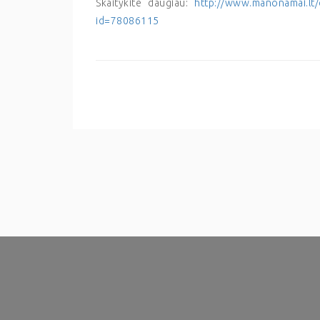
Skaitykite daugiau:
http://www.manonamai.lt/di
id=78086115