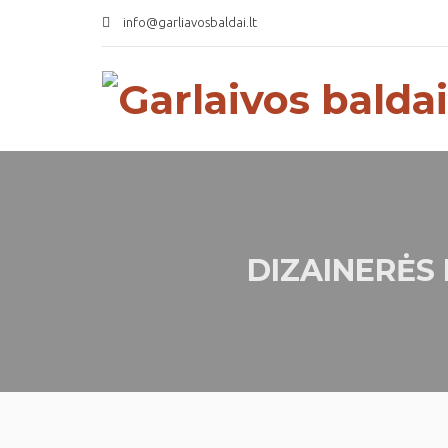
info@garliavosbaldai.lt
DIZAINERĖS 